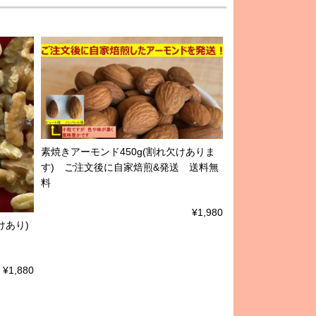
素焼きアーモンド450g(割れ欠けありま
す) ご注文後に自家焙煎&発送 送料無
料
¥1,980
けあり)
¥1,880