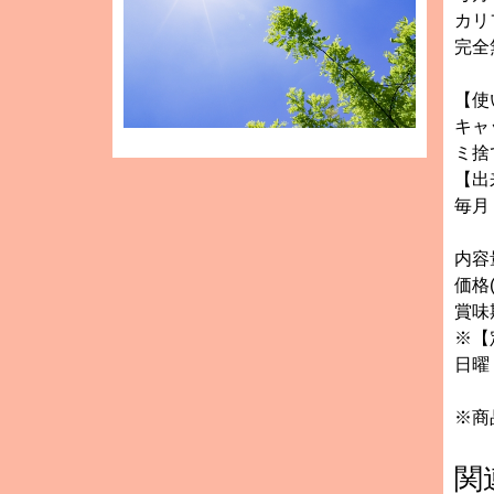
カリ
完全
【使
キャ
ミ捨
【出
毎月
内容
価格(
賞味
※【
日曜
※商
関