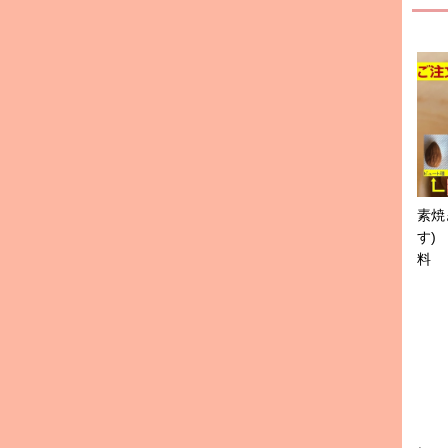
素焼
す)
料