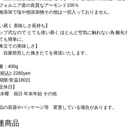
フォルニア産の良質なアーモンド100％
無添加で塩や他添加物その他は一切入っておりません。
い易く 美味しさ長持ち】
ップ式なので とても使い易く ほとんど空気に触れない為 酸化
ても簡単に。
来立ての美味しさ】
 自家焙煎した挽きたてを発送いたします。
量：400g
税込): 2280yen
期限:常温180日
定休日】
 水曜 祝日 年末年始 その他
品の容器やパッケージ等 変更している場合があります。
連商品